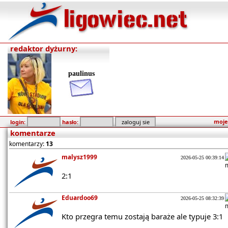
redaktor dyżurny:
paulinus
moje
login:
hasło:
komentarze
komentarzy:
13
malysz1999
2026-05-25 00:39:14
2:1
Eduardoo69
2026-05-25 08:32:39
Kto przegra temu zostają baraże ale typuje 3:1