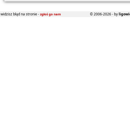
widzisz błąd na stronie -
© 2006-2026 - by
ligowi
zgłoś go nam