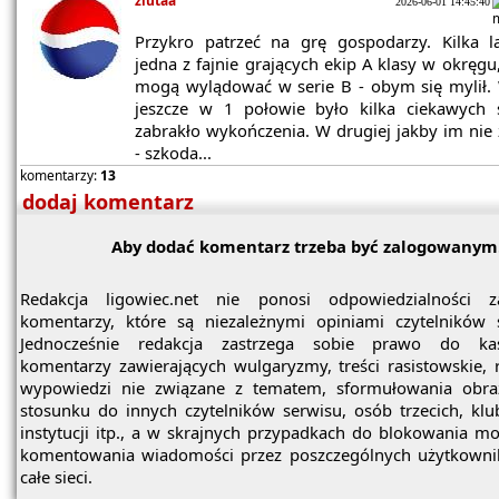
ziutaa
2026-06-01 14:45:40
Przykro patrzeć na grę gospodarzy. Kilka l
jedna z fajnie grających ekip A klasy w okręgu,
mogą wylądować w serie B - obym się mylił.
jeszcze w 1 połowie było kilka ciekawych s
zabrakło wykończenia. W drugiej jakby im nie 
- szkoda...
komentarzy:
13
dodaj komentarz
Aby dodać komentarz trzeba być zalogowanym
Redakcja ligowiec.net nie ponosi odpowiedzialności z
komentarzy, które są niezależnymi opiniami czytelników 
Jednocześnie redakcja zastrzega sobie prawo do ka
komentarzy zawierających wulgaryzmy, treści rasistowskie, 
wypowiedzi nie związane z tematem, sformułowania obra
stosunku do innych czytelników serwisu, osób trzecich, kl
instytucji itp., a w skrajnych przypadkach do blokowania mo
komentowania wiadomości przez poszczególnych użytkowni
całe sieci.