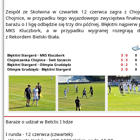
Zespół ze Skolwina w czwartek 12 czerwca zagra z Choj
Chojnice, w przypadku tego wyjazdowego zwycięstwa finał
barażu o I ligę odbędzie się trzy dni później. Błękitni najpier
MKS Kluczbork, a w przypadku wygranej rozegrają 
z Rekordem Bielski-Biała.
Błękitni Stargard - MKS Kluczbork
3 : 0
0
Chojniczanka Chojnice - Świt Szczecin
5 : 3
0
Błękitni Stargard - Olimpia Grudziądz
0 : 2
1
Olimpia Grudziądz - Błękitni Stargard
2 : 0
0
Baraże o udział w Betclic I lidze
I runda - 12 czerwca (czwartek):