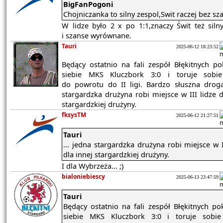
BigFanPogoni
Chojniczanka to silny zespol,Swit raczej bez sz
W lidze było 2 x po 1:1,znaczy Świt też siln
i szanse wyrównane.
Tauri
2025-06-12 18:23:52
Będący ostatnio na fali zespół Błękitnych p
siebie MKS Kluczbork 3:0 i toruje sobi
do powrotu do II ligi. Bardzo słuszna drog
stargardzka drużyna robi miejsce w III lidze d
stargardzkiej drużyny.
fksysTM
2025-06-12 21:27:51
Tauri
... jedna stargardzka drużyna robi miejsce w I
dla innej stargardzkiej drużyny.
I dla Wybrzeża... ;)
bialoniebiescy
2025-06-13 23:47:59
Tauri
Będący ostatnio na fali zespół Błękitnych po
siebie MKS Kluczbork 3:0 i toruje sobi