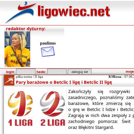
redaktor dyżurny:
paulinus
moje
login:
hasło:
piłka nożna / II liga
KSRossa
-
07.06.
Pary barażowe o Betclic I ligę i Betclic II ligę
Zakończyły się rozgrywki
zasadniczego, poznaliśmy za
barażowe, które zmierzą się
o grę w Betclic I lidze i Betclic 
Zagrają w nich dwa zespoły z
zachodniego pomorza: Świt S
oraz Błękitni Stargard.