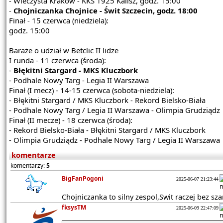
- Wieczysta Kraków - KKS 1925 Kalisz, godz. 15:00
-
Chojniczanka Chojnice - Świt Szczecin, godz. 18:00
Finał - 15 czerwca (niedziela):
godz. 15:00
Baraże o udział w Betclic II lidze
I runda - 11 czerwca (środa):
-
Błękitni Stargard - MKS Kluczbork
- Podhale Nowy Targ - Legia II Warszawa
Finał (I mecz) - 14-15 czerwca (sobota-niedziela):
- Błękitni Stargard / MKS Kluczbork - Rekord Bielsko-Biała
- Podhale Nowy Targ / Legia II Warszawa - Olimpia Grudziądz
Finał (II mecze) - 18 czerwca (środa):
- Rekord Bielsko-Biała - Błękitni Stargard / MKS Kluczbork
- Olimpia Grudziądz - Podhale Nowy Targ / Legia II Warszawa
komentarze
komentarzy:
5
BigFanPogoni
2025-06-07 21:23:44
Chojniczanka to silny zespol,Swit raczej bez sz
fksysTM
2025-06-09 22:47:09