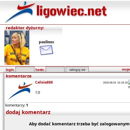
redaktor dyżurny:
paulinus
moje
login:
hasło:
komentarze
Calisia888
2026-06-01 16:18:18
1:0
komentarzy:
1
dodaj komentarz
Aby dodać komentarz trzeba być zalogowanym