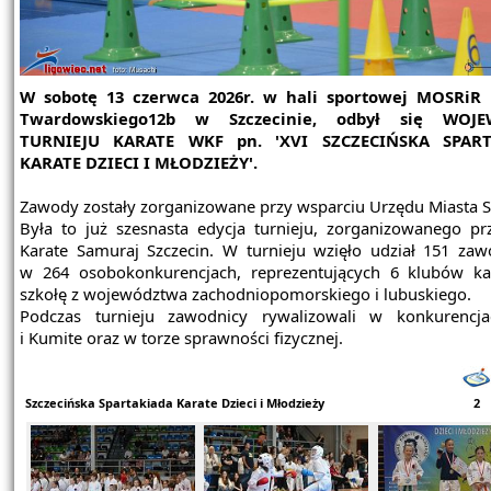
W sobotę 13 czerwca 2026r. w hali sportowej MOSRiR p
Twardowskiego12b w Szczecinie, odbył się WOJE
TURNIEJU KARATE WKF pn. 'XVI SZCZECIŃSKA SPAR
KARATE DZIECI I MŁODZIEŻY'.
Zawody zostały zorganizowane przy wsparciu Urzędu Miasta S
Była to już szesnasta edycja turnieju, zorganizowanego pr
Karate Samuraj Szczecin. W turnieju wzięło udział 151 za
w 264 osobokonkurencjach, reprezentujących 6 klubów ka
szkołę z województwa zachodniopomorskiego i lubuskiego.
Podczas turnieju zawodnicy rywalizowali w konkurencj
i Kumite oraz w torze sprawności fizycznej.
Szczecińska Spartakiada Karate Dzieci i Młodzieży
2