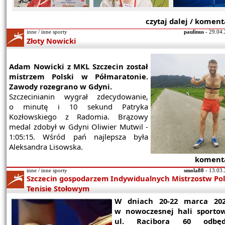
czytaj dalej / koment
inne / inne sporty
paulinus
- 29.04.
Złoty Nowicki
Adam Nowicki z MKL Szczecin został
mistrzem Polski w Półmaratonie.
Zawody rozegrano w Gdyni.
Szczecinianin wygrał zdecydowanie,
o minutę i 10 sekund Patryka
Kozłowskiego z Radomia. Brązowy
medal zdobył w Gdyni Oliwier Mutwil -
1:05:15. Wśród pań najlepsza była
Aleksandra Lisowska.
komenta
inne / inne sporty
smola88
- 13.03.
Szczecin gospodarzem Indywidualnych Mistrzostw Pol
Tenisie Stołowym
W dniach 20-22 marca 20
w nowoczesnej hali sportow
ul. Racibora 60 odbę