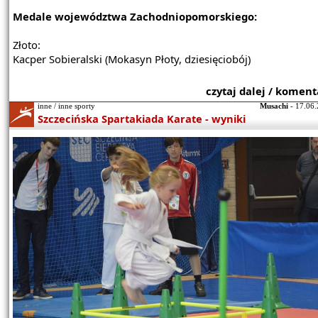
Medale województwa Zachodniopomorskiego:
Złoto:
Kacper Sobieralski (Mokasyn Płoty, dziesięciobój)
czytaj dalej / koment
inne / inne sporty
Musachi
- 17.06.
Szczecińska Spartakiada Karate - wyniki