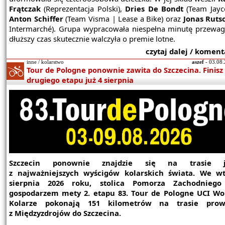
Frątczak
(Reprezentacja Polski),
Dries De Bondt
(Team Jayc
Anton Schiffer
(Team Visma | Lease a Bike) oraz
Jonas Ruts
Intermarché). Grupa wypracowała niespełna minutę przewagi
dłuższy czas skutecznie walczyła o premie lotne.
czytaj dalej / koment
inne / kolarstwo
aszef
- 03.08.
Tour de Pologne ponownie zawita do Szczecina. Finisz
drugiego etapu już 4 sierpnia
Szczecin ponownie znajdzie się na trasie j
z najważniejszych wyścigów kolarskich świata. We wt
sierpnia 2026 roku, stolica Pomorza Zachodniego
gospodarzem mety 2. etapu 83. Tour de Pologne UCI Wo
Kolarze pokonają 151 kilometrów na trasie prow
z Międzyzdrojów do Szczecina.