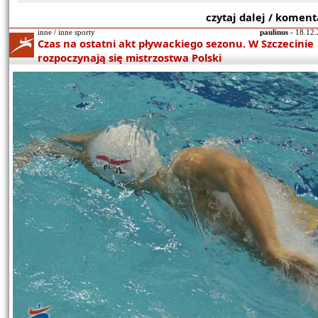
czytaj dalej / koment
inne / inne sporty
paulinus
- 18.12.
Czas na ostatni akt pływackiego sezonu. W Szczecinie
rozpoczynają się mistrzostwa Polski