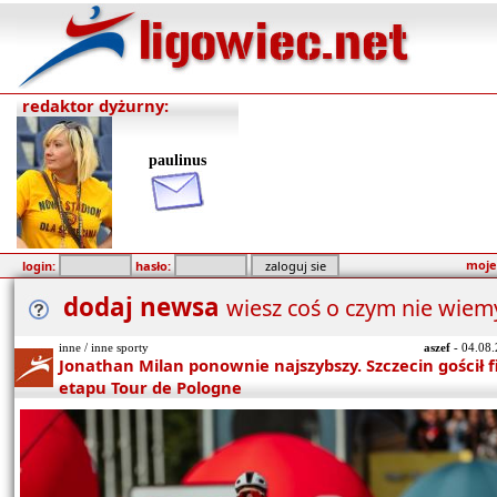
redaktor dyżurny:
paulinus
moje
login:
hasło:
dodaj newsa
wiesz coś o czym nie wiem
inne / inne sporty
aszef
- 04.08.
Jonathan Milan ponownie najszybszy. Szczecin gościł fi
etapu Tour de Pologne