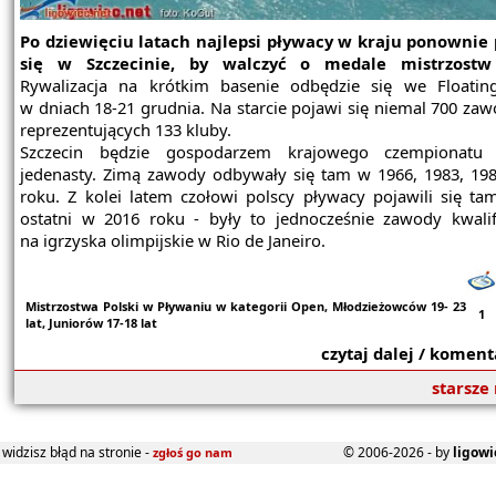
Po dziewięciu latach najlepsi pływacy w kraju ponownie
się w Szczecinie, by walczyć o medale mistrzostw
Rywalizacja na krótkim basenie odbędzie się we Floatin
w dniach 18-21 grudnia. Na starcie pojawi się niemal 700 za
reprezentujących 133 kluby.
Szczecin będzie gospodarzem krajowego czempionatu
jedenasty. Zimą zawody odbywały się tam w 1966, 1983, 198
roku. Z kolei latem czołowi polscy pływacy pojawili się ta
ostatni w 2016 roku - były to jednocześnie zawody kwalif
na igrzyska olimpijskie w Rio de Janeiro.
Mistrzostwa Polski w Pływaniu w kategorii Open, Młodzieżowców 19- 23
1
lat, Juniorów 17-18 lat
czytaj dalej / koment
starsze
widzisz błąd na stronie -
© 2006-2026 - by
ligowi
zgłoś go nam