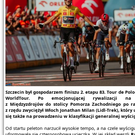
Szczecin był gospodarzem finiszu 2. etapu 83. Tour de Pol
WorldTour. Po emocjonującej rywalizacji na 
z Międzyzdrojów do stolicy Pomorza Zachodniego po ra
z rzędu zwyciężył Włoch Jonathan Milan (Lidl-Trek), który
się także na prowadzeniu w klasyfikacji generalnej wyści
Od startu peleton narzucił wysokie tempo, a na czele wyścig
uformowała się czteroosobowa ucieczka. W jej skład weszli
R