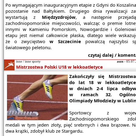
Po wymagającym inauguracyjnym etapie z Gdyni do Koszalina
pozostanie nad Bałtykiem. Drugiego dnia rywalizacji z
wystartują z
Międzyzdrojów
, a następnie przejad
zachodniopomorskie miejscowości, walcząc o premie lotn
innymi w Kamieniu Pomorskim, Nowogardzie i Goleniowi
etapu jest niemal całkowicie płaska, dlatego wiele wskazuj
że o zwycięstwo
w Szczecinie
powalczą najszybsi spr
światowego peletonu.
czytaj dalej / koment
inne / inne sporty
aszn
- 05.07.
Mistrzostwa Polski U18 w lekkoatletyce
Zakończyły się Mistrzostwa
do lat 18 w lekkoatletyce
w dniach 2-4 lipca odbyw
w ramach 32. Ogólnopo
Olimpiady Młodzieży w Lublin
Sportowcy z wojewó
Zachodniopomorskiego zd
medali w tym jeden złoty, pięć srebrnych i dwa brązowe. Na
dwa krążki, zdobył klub ze Stargardu.